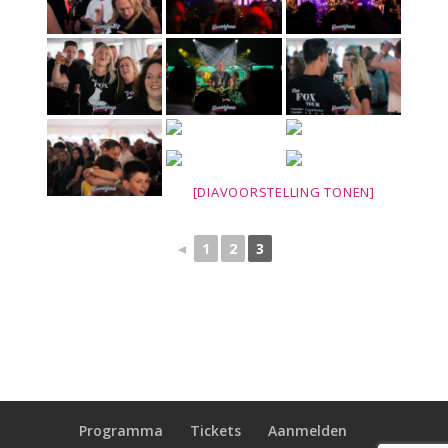
[DIAVOORSTELLING TONEN]
◄
1
2
3
Programma
Tickets
Aanmelden