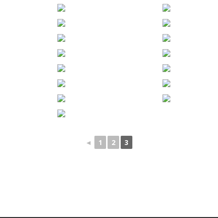
◄
1
2
3